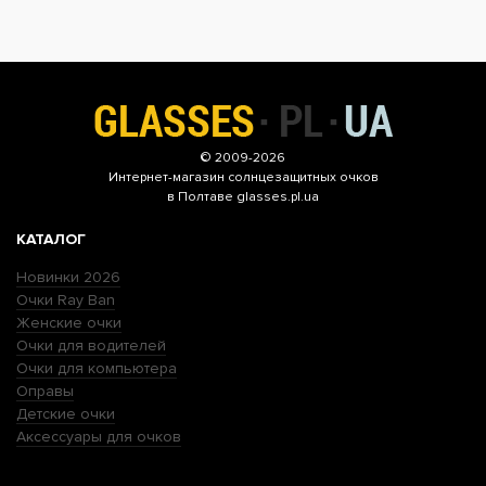
© 2009-2026
Интернет-магазин
солнцезащитных очков
в Полтаве glasses.pl.ua
КАТАЛОГ
Новинки 2026
Очки Ray Ban
Женские очки
Очки для водителей
Очки для компьютера
Оправы
Детские очки
Аксессуары для очков