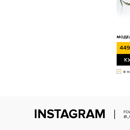
МОДЕЛ
449
К
в н
INSTAGRAM
FO
@_