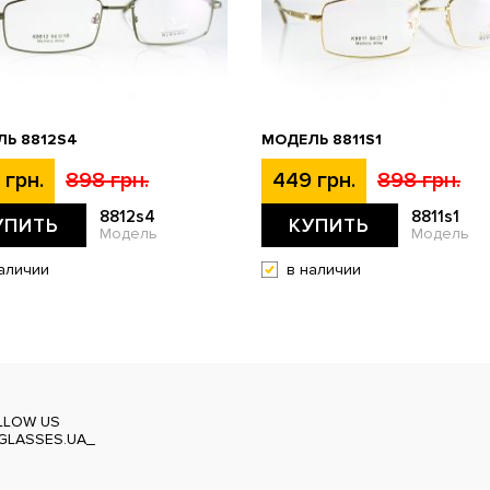
Ь 8812S4
МОДЕЛЬ 8811S1
 грн.
898 грн.
449 грн.
898 грн.
8812s4
8811s1
УПИТЬ
КУПИТЬ
Модель
Модель
аличии
в наличии
LLOW US
GLASSES.UA_