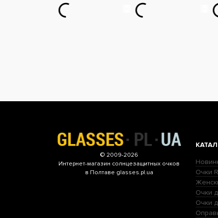
КАТАЛ
© 2009-2026
Новин
Интернет-магазин
солнцезащитных очков
Очки R
в Полтаве glasses.pl.ua
Женск
Очки д
Очки 
Оправ