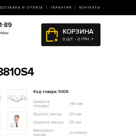
ДОСТАВКА И ОПЛАТА
ГАРАНТИЯ
КОНТАКТЫ
КОРЗИНА
жеры
0 ШТ. - 0 ГРН.
810S4
Код товара: 5006
Ширина
145 мм
оправы
Высота линзы
34 мм
Ширина линзы
55 мм
Материал
полимер
линзы