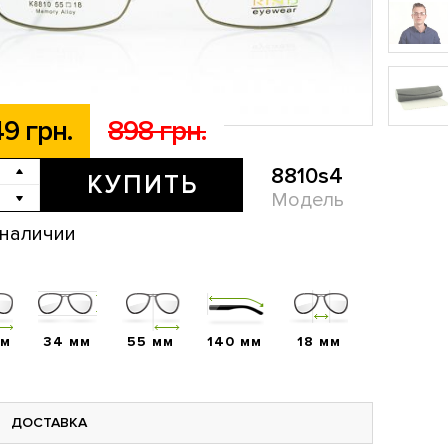
9 грн.
898 грн.
8810s4
КУПИТЬ
Модель
 наличии
мм
34 мм
55 мм
140 мм
18 мм
ДОСТАВКА