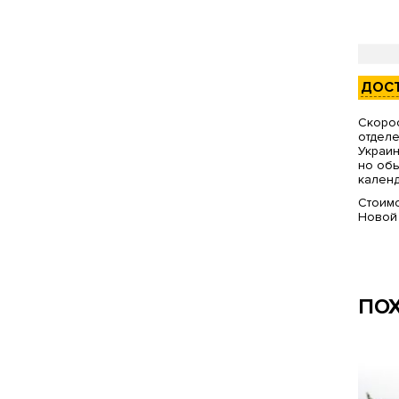
ДОС
Скорос
отделе
Украин
но обы
календ
Стоимо
Новой
ПО