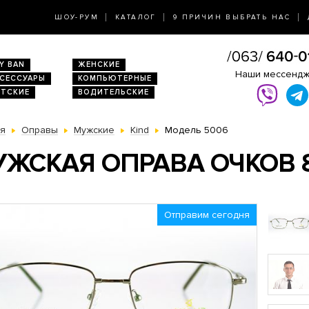
ШОУ-РУМ
КАТАЛОГ
9 ПРИЧИН ВЫБРАТЬ НАС
Y BAN
ЖЕНСКИЕ
Наши мессенд
КСЕССУАРЫ
КОМПЬЮТЕРНЫЕ
ЕТСКИЕ
ВОДИТЕЛЬСКИЕ
ая
Оправы
Мужские
Kind
Модель 5006
ЖСКАЯ ОПРАВА ОЧКОВ 8
Отправим сегодня