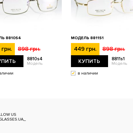
Ь 8810S4
МОДЕЛЬ 8811S1
 грн.
898 грн.
449 грн.
898 грн.
8810s4
8811s1
УПИТЬ
КУПИТЬ
Модель
Модель
аличии
в наличии
LLOW US
GLASSES.UA_