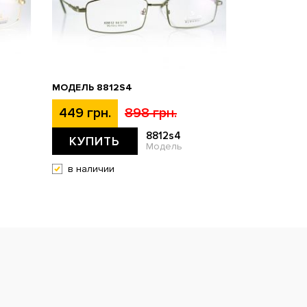
МОДЕЛЬ 8812S4
449 грн.
898 грн.
8812s4
КУПИТЬ
Модель
в наличии