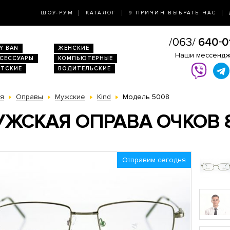
ШОУ-РУМ
КАТАЛОГ
9 ПРИЧИН ВЫБРАТЬ НАС
Y BAN
ЖЕНСКИЕ
Наши мессенд
КСЕССУАРЫ
КОМПЬЮТЕРНЫЕ
ЕТСКИЕ
ВОДИТЕЛЬСКИЕ
ая
Оправы
Мужские
Kind
Модель 5008
ЖСКАЯ ОПРАВА ОЧКОВ 8
Отправим сегодня