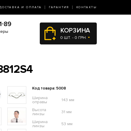
ДОСТАВКА И ОПЛАТА
ГАРАНТИЯ
КОНТАКТЫ
КОРЗИНА
жеры
0 ШТ. - 0 ГРН.
812S4
Код товара: 5008
Ширина
143 мм
оправы
Высота
31 мм
линзы
Ширина
53 мм
линзы