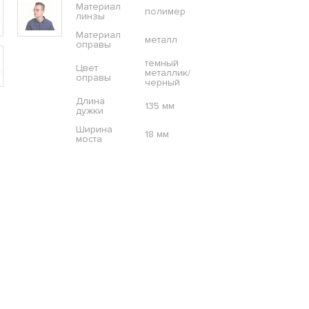
Материал
полимер
линзы
Материал
металл
оправы
темный
Цвет
металлик/
оправы
черный
Длина
135 мм
дужки
Ширина
18 мм
моста