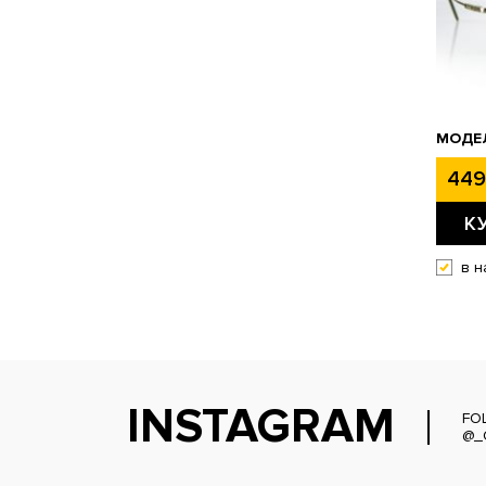
МОДЕЛ
449
К
в н
INSTAGRAM
FO
@_