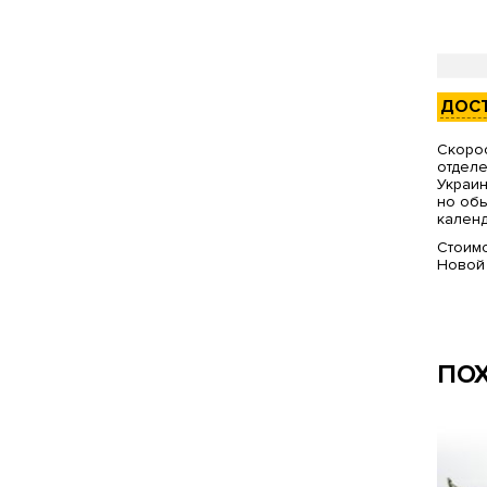
ДОС
Скорос
отделе
Украин
но обы
календ
Стоимо
Новой
ПО