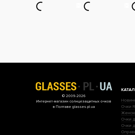
КАТАЛ
© 2009-2026
Новин
Интернет-магазин
солнцезащитных очков
Очки R
в Полтаве glasses.pl.ua
Женск
Очки д
Очки 
Оправ