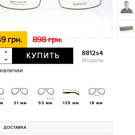
9 грн.
898 грн.
8812s4
КУПИТЬ
Модель
 наличии
мм
31 мм
53 мм
135 мм
18 мм
ДОСТАВКА