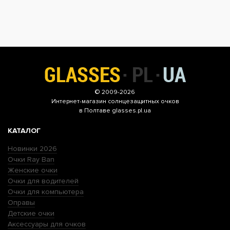
© 2009-2026
Интернет-магазин
солнцезащитных очков
в Полтаве glasses.pl.ua
КАТАЛОГ
Новинки 2026
Очки Ray Ban
Женские очки
Очки для водителей
Очки для компьютера
Оправы
Детские очки
Аксессуары для очков