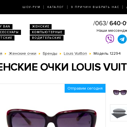
ШОУ-РУМ
КАТАЛОГ
9 ПРИЧИН ВЫБРАТЬ НАС
Y BAN
ЖЕНСКИЕ
Наши мессенд
КСЕССУАРЫ
КОМПЬЮТЕРНЫЕ
ЕТСКИЕ
ВОДИТЕЛЬСКИЕ
ая
Женские очки
Бренды
Louis Vuitton
Модель 12294
НСКИЕ ОЧКИ LOUIS VUIT
Отправим сегодня