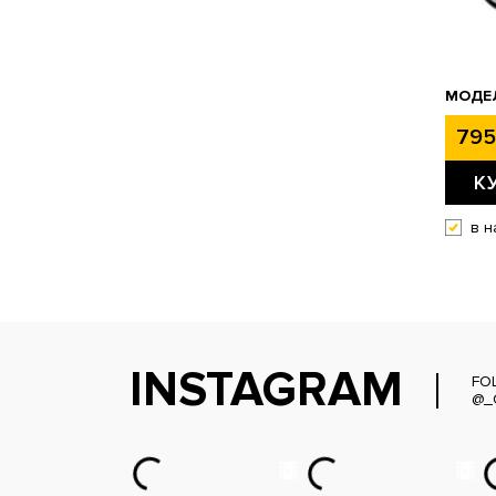
МОДЕЛ
795
К
в н
INSTAGRAM
FO
@_