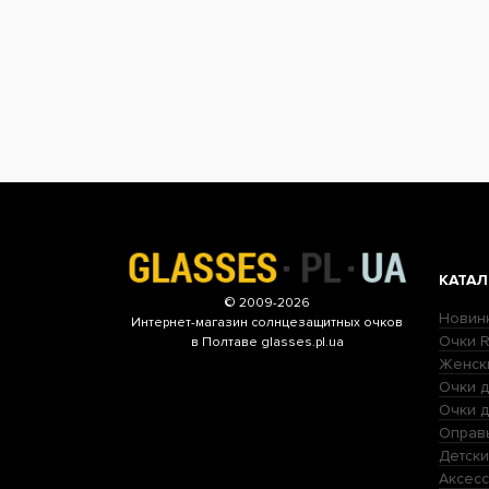
КАТАЛ
© 2009-2026
Новин
Интернет-магазин
солнцезащитных очков
Очки R
в Полтаве glasses.pl.ua
Женск
Очки д
Очки 
Оправ
Детски
Аксесс