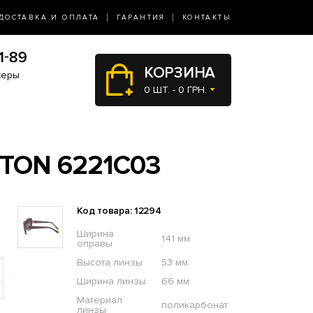
ДОСТАВКА И ОПЛАТА
ГАРАНТИЯ
КОНТАКТЫ
КОРЗИНА
жеры
0 ШТ. - 0 ГРН.
TON 6221C03
Код товара: 12294
Ширина
141 мм
оправы
Высота линзы
53 мм
Ширина линзы
66 мм
Материал
поликарбонат
линзы