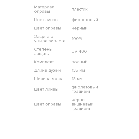
Материал
пластик
оправы
Цвет линзы
фиолетовый
Цвет оправы
чёрный
Защита от
100%
ультрафиолета
Степень
UV 400
защиты
Комплект
полный
Длина дужки
135 мм
Ширина моста
18 мм
фиолетовый
Цвет линзы
градиент
чёрно-
Цвет оправы
вишнёвый
градиент