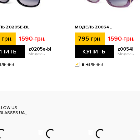
Ь Z0205E-BL
МОДЕЛЬ Z0054L
 грн.
1590 грн.
795 грн.
1590 грн.
z0205e-bl
z0054l
УПИТЬ
КУПИТЬ
Модель
Модель
аличии
в наличии
LLOW US
GLASSES.UA_