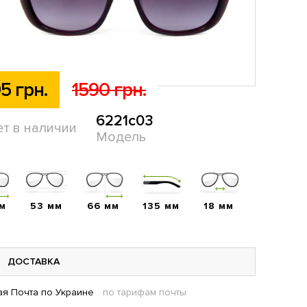
5 грн.
1590 грн.
6221c03
ет в наличии
Модель
мм
53 мм
66 мм
135 мм
18 мм
ДОСТАВКА
я Почта по Украине
по тарифам почты