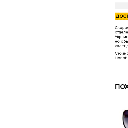
ДОС
Скорос
отделе
Украин
но обы
календ
Стоимо
Новой
ПО