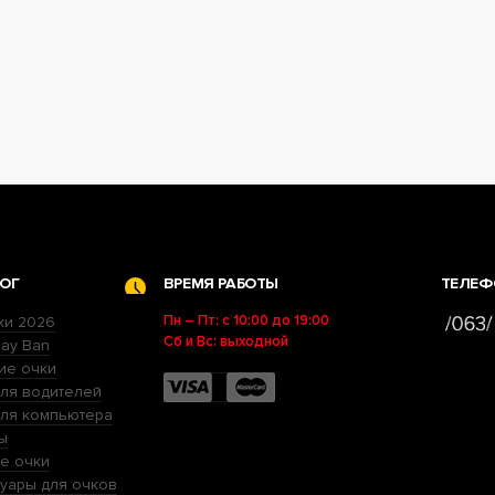
ОГ
ВРЕМЯ РАБОТЫ
ТЕЛЕФ
Пн – Пт: с 10:00 до 19:00
ки 2026
Сб и Вс: выходной
ay Ban
ие очки
ля водителей
для компьютера
ы
е очки
уары для очков