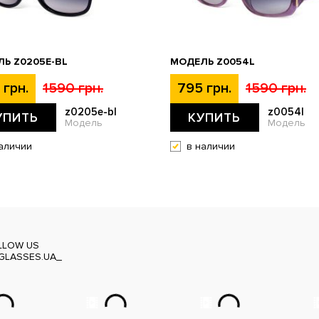
Ь Z0205E-BL
МОДЕЛЬ Z0054L
 грн.
1590 грн.
795 грн.
1590 грн.
z0205e-bl
z0054l
УПИТЬ
КУПИТЬ
Модель
Модель
аличии
в наличии
LLOW US
GLASSES.UA_