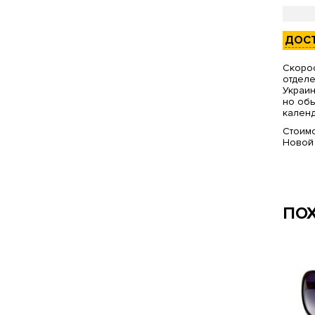
ДОС
Скорос
отделе
Украин
но обы
календ
Стоимо
Новой
ПО