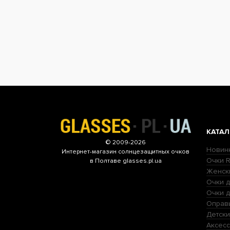
КАТАЛ
© 2009-2026
Новин
Интернет-магазин
солнцезащитных очков
Очки R
в Полтаве glasses.pl.ua
Женск
Очки д
Очки 
Оправ
Детски
Аксесс