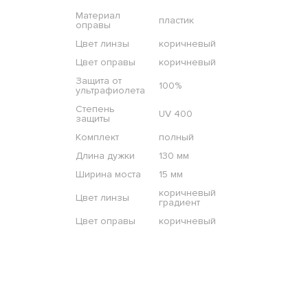
Материал
пластик
оправы
Цвет линзы
коричневый
Цвет оправы
коричневый
Защита от
100%
ультрафиолета
Степень
UV 400
защиты
Комплект
полный
Длина дужки
130 мм
Ширина моста
15 мм
коричневый
Цвет линзы
градиент
Цвет оправы
коричневый