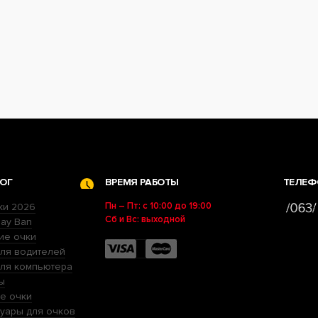
ОГ
ВРЕМЯ РАБОТЫ
ТЕЛЕФ
Пн – Пт: с 10:00 до 19:00
ки 2026
Сб и Вс: выходной
ay Ban
ие очки
ля водителей
для компьютера
ы
е очки
уары для очков