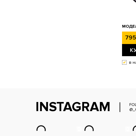
МОДЕЛ
795
К
в н
INSTAGRAM
FO
@_