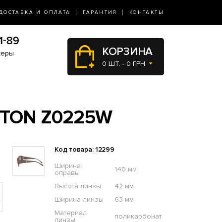
ДОСТАВКА И ОПЛАТА
ГАРАНТИЯ
КОНТАКТЫ
КОРЗИНА
жеры
0 ШТ. - 0 ГРН.
TTON Z0225W
Код товара: 12299
Ширина
140 мм
оправы
Высота линзы
42 мм
Ширина линзы
63 мм
Материал
поликарбонат
линзы