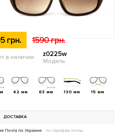
5 грн.
1590 грн.
z0225w
ет в наличии
Модель
мм
42 мм
63 мм
130 мм
15 мм
ДОСТАВКА
я Почта по Украине
по тарифам почты